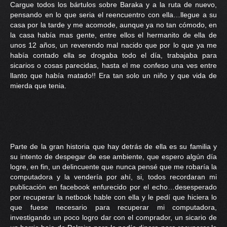
Cargue todos los bártulos sobre Baraka y a la ruta de nuevo,
PRENSA
pensando en lo que seria el reencuentro con ella…llegue a su
casa por la tarde y me acomode, aunque ya no tan cómodo, en
CONTACTO
la casa había mas gente, entre ellos el hermanito de ella de
unos 12 años, un reverendo mal nacido que por lo que ya me
había contado ella se drogaba todo el día, trabajaba para
sicarios o cosas parecidas, hasta el me confeso una ves entre
llanto que había matado!! Era tan solo un niño y que vida de
mierda que tenia.
Parte de la gran historia que hay detrás de ella es su familia y
su intento de despegar de ese ambiente, que espero algún día
logre, en fin, un delincuente que nunca pensé que me robaría la
computadora y la vendería por ahí, si, todos recordaran mi
publicación en facebook enfurecido por el echo…desesperado
por recuperar la netbook hable con ella y le pedí que hiciera lo
que fuese necesario para recuperar mi computadora,
investigando un poco logro dar con el comprador, un sicario de