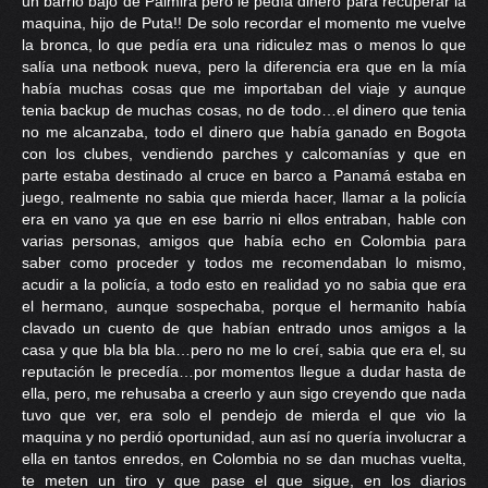
un barrio bajo de Palmira pero le pedía dinero para recuperar la
maquina, hijo de Puta!! De solo recordar el momento me vuelve
la bronca, lo que pedía era una ridiculez mas o menos lo que
salía una netbook nueva, pero la diferencia era que en la mía
había muchas cosas que me importaban del viaje y aunque
tenia backup de muchas cosas, no de todo…el dinero que tenia
no me alcanzaba, todo el dinero que había ganado en Bogota
con los clubes, vendiendo parches y calcomanías y que en
parte estaba destinado al cruce en barco a Panamá estaba en
juego, realmente no sabia que mierda hacer, llamar a la policía
era en vano ya que en ese barrio ni ellos entraban, hable con
varias personas, amigos que había echo en Colombia para
saber como proceder y todos me recomendaban lo mismo,
acudir a la policía, a todo esto en realidad yo no sabia que era
el hermano, aunque sospechaba, porque el hermanito había
clavado un cuento de que habían entrado unos amigos a la
casa y que bla bla bla…pero no me lo creí, sabia que era el, su
reputación le precedía…por momentos llegue a dudar hasta de
ella, pero, me rehusaba a creerlo y aun sigo creyendo que nada
tuvo que ver, era solo el pendejo de mierda el que vio la
maquina y no perdió oportunidad, aun así no quería involucrar a
ella en tantos enredos, en Colombia no se dan muchas vuelta,
te meten un tiro y que pase el que sigue, en los diarios