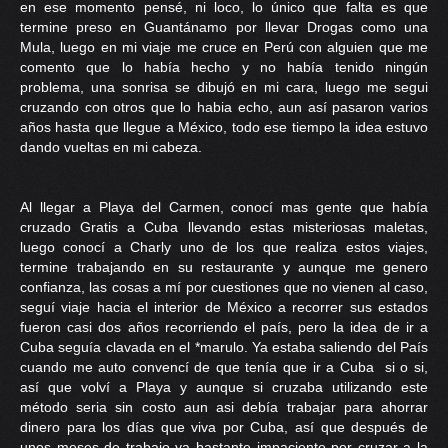
en ese momento pensé, ni loco, lo único que falta es que
termine preso en Guantánamo por llevar Drogas como una
Mula, luego en mi viaje me cruce en Perú con alguien que me
comento que lo había hecho y no había tenido ningún
problema, una sonrisa se dibujó en mi cara, luego me segui
cruzando con otros que lo habia echo, aun así pasaron varios
años hasta que llegue a México, todo ese tiempo la idea estuvo
dando vueltas en mi cabeza.
Al llegar a Playa del Carmen, conocí mas gente que había
cruzado Gratis a Cuba llevando estas misteriosas maletas,
luego conocí a Charly uno de los que realiza estos viajes,
termine trabajando en su restaurante y aunque me genero
confianza, las cosas a mí por cuestiones que no vienen al caso,
seguí viaje hacia el interior de México a recorrer sus estados
fueron casi dos años recorriendo el país, pero la idea de ir a
Cuba seguía clavada en el *marulo. Ya estaba saliendo del País
cuando me auto convencí de que tenía que ir a Cuba si o si,
así que volví a Playa y aunque si cruzaba utilizando este
método seria sin costo aun asi debía trabajar para ahorrar
dinero para los días que viva por Cuba, así que después de
unos meses de trabajo ya bastante impaciente por cruzar a la