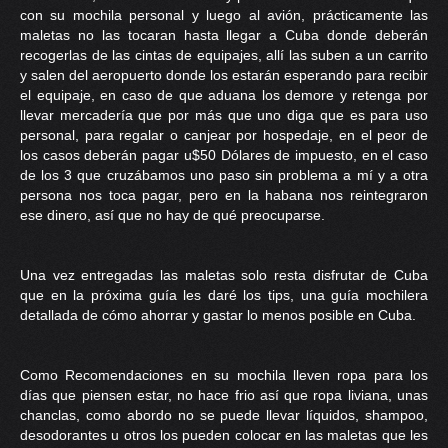
con su mochila personal y luego al avión, prácticamente las
maletas no las tocaran hasta llegar a Cuba donde deberán
recogerlas de las cintas de equipajes, allí las suben a un carrito
y salen del aeropuerto donde los estarán esperando para recibir
el equipaje, en caso de que aduana los demore y retenga por
llevar mercadería que por más que uno diga que es para uso
personal, para regalar o canjear por hospedaje, en el peor de
los casos deberán pagar u$50 Dólares de impuesto, en el caso
de los 3 que cruzábamos uno paso sin problema a mí y a otra
persona nos toca pagar, pero en la habana nos reintegraron
ese dinero, así que no hay de qué preocuparse.
Una vez entregadas las maletas solo resta disfrutar de Cuba
que en la próxima guía les daré los tips, una guía mochilera
detallada de cómo ahorrar y gastar lo menos posible en Cuba.
Como Recomendaciones en su mochila lleven ropa para los
días que piensen estar, no hace frio así que ropa liviana, unas
chanclas, como abordo no se puede llevar líquidos, shampoo,
desodorantes u otros los pueden colocar en las maletas que les