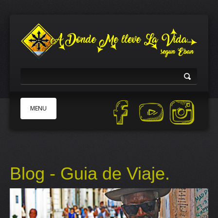
MENU
INICIO
ACERCA DE
Blog - Guia de Viaje.
PATROCINADORES
TRABAJEMOS JUNTOS
AYUDA
TIENDA