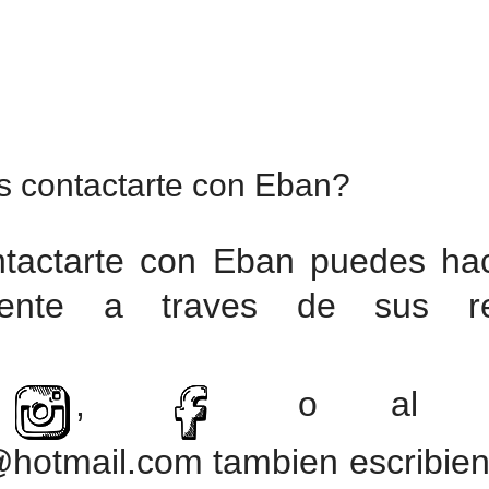
s contactarte con Eban?
tactarte con Eban puedes hac
amente a traves de sus r
,
,
o al ma
otmail.com tambien escribien