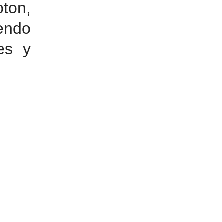
oton,
endo
es y