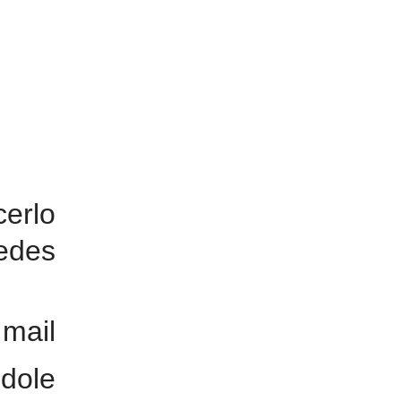
erlo
edes
il
dole