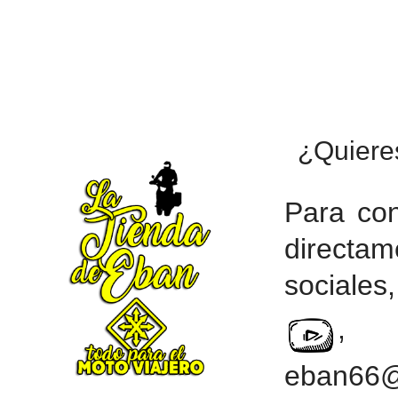
¿Quiere
Para con
direct
sociales,
eban66@h